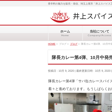
香辛料の魅力を販売・発信、埼玉上尾市「井上スパイス工
ホーム
当社について
Home
Company/Access
HOME
»
ブログ
»
ブログ
»
隊長カレー第4弾、10月中
隊長カレー第4弾、10月中発
投稿日 : 10月 9, 2020
最終更新日時 : 10月 9, 2020
隊長カレー第4弾「サバ缶カレースパイ
着々と進めております。もうしばらくお