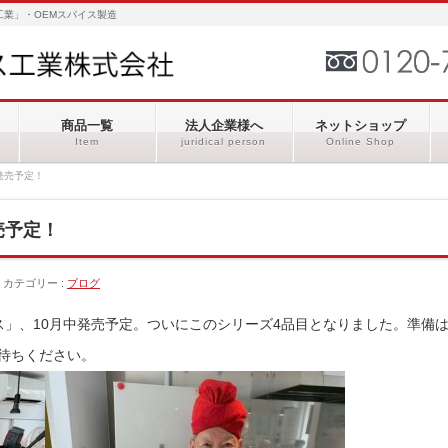
業」・OEMスパイス製造
商品一覧
法人企業様へ
ネットショップ
Item
juridical person
Online Shop
発売予定！
売予定！
カテゴリー :
ブログ
ス」、10月中発売予定。ついにこのシリーズ4品目となりました。準備
待ちください。