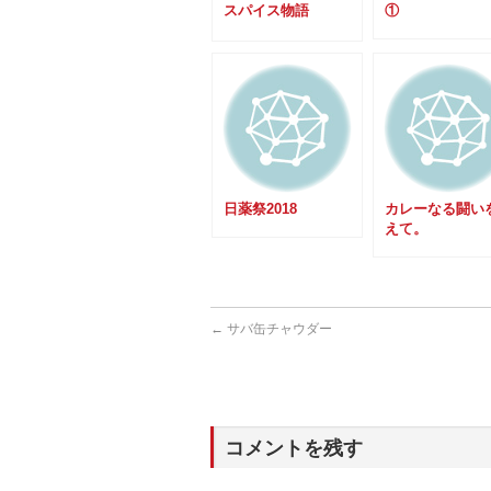
スパイス物語
①
Vol.02
日薬祭2018
カレーなる闘い
えて。
←
サバ缶チャウダー
コメントを残す