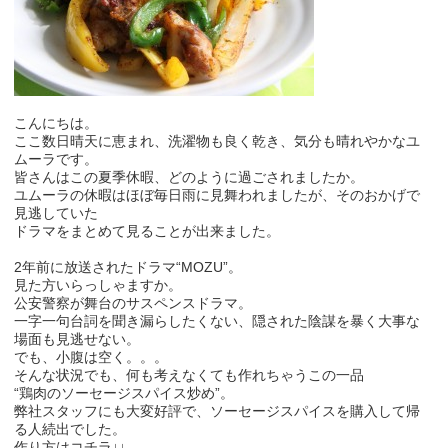
こんにちは。
ここ数日晴天に恵まれ、洗濯物も良く乾き、気分も晴れやかなユ
ムーラです。
皆さんはこの夏季休暇、どのように過ごされましたか。
ユムーラの休暇はほぼ毎日雨に見舞われましたが、そのおかげで
見逃していた
ドラマをまとめて見ることが出来ました。
2年前に放送されたドラマ“MOZU”。
見た方いらっしゃますか。
公安警察が舞台のサスペンスドラマ。
一字一句台詞を聞き漏らしたくない、隠された陰謀を暴く大事な
場面も見逃せない。
でも、小腹は空く。。。
そんな状況でも、何も考えなくても作れちゃうこの一品
“鶏肉のソーセージスパイス炒め”。
弊社スタッフにも大変好評で、ソーセージスパイスを購入して帰
る人続出でした。
作り方はコチラ↓↓