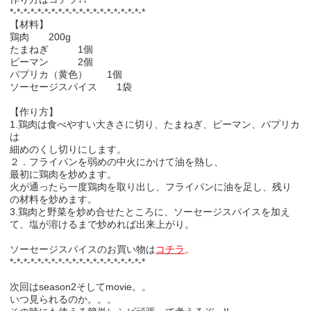
*-*-*-*-*-*-*-*-*-*-*-*-*-*-*-*-*-*-*-*
【材料】
鶏肉 200g
たまねぎ 1個
ピーマン 2個
パプリカ（黄色） 1個
ソーセージスパイス 1袋
【作り方】
1.鶏肉は食べやすい大きさに切り、たまねぎ、ピーマン、パプリカ
は
細めのくし切りにします。
２．フライパンを弱めの中火にかけて油を熱し、
最初に鶏肉を炒めます。
火が通ったら一度鶏肉を取り出し、フライパンに油を足し、残り
の材料を炒めます。
3.鶏肉と野菜を炒め合せたところに、ソーセージスパイスを加え
て、塩が溶けるまで炒めれば出来上がり。
ソーセージスパイスのお買い物は
コチラ
。
*-*-*-*-*-*-*-*-*-*-*-*-*-*-*-*-*-*-*-*
次回はseason2そしてmovie。。
いつ見られるのか。。。