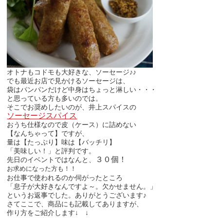
オトナもコドモも大好きな、ソーセージ♪♪
でも最近お店で見かけるソーセージは、
袋はパンパンだけど中身はちょっと淋しい・・・
と思っている方も多いのでは。
そこでお奨めしたいのが、井上スパイスの
ソーセージスパイス
おうち仕様なので皮（ケース）に詰めない
【なんちゃって】ですが、
量は【たっぷり】味は【バッチリ】
「美味しい！」と評判です。
３０個！
先日のイベントではなんと、
お求めになった方も！！
お仕事で使われるのか伺がったところ
「息子が大好きなんですよ～。欠かせません。」
というお返事でした。ありがとうございます♪
さてここで、商品にも記載してありますが、
作り方をご紹介します↓ ↓