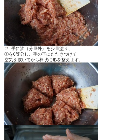
２ 手に油（分量外）を少量塗り、
①を6等分し、手の平にたたきつけて
空気を抜いてから棒状に形を整えます。