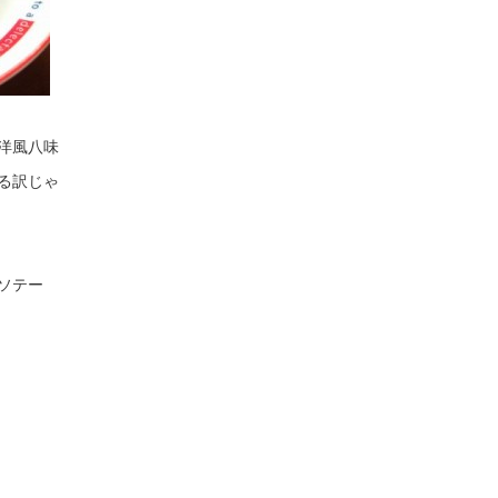
洋風八味
る訳じゃ
ソテー