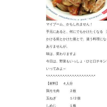
マイブーム、かもしれません！
手元にあると、何にでもかけたくなる 
かける前とかけた後とで、違う料理にな
ありませんが。
味は、変わりますよ
今日は、野菜もいっしょ・ひと口チキン
いってみよ～
*-*-*-*-*-*-*-*-*-*-*-*-*-*-*-*-*-*-*-*-*
【材料】 ４人分
鶏モモ肉 ２枚
玉ねぎ １/２個
しめじ １株