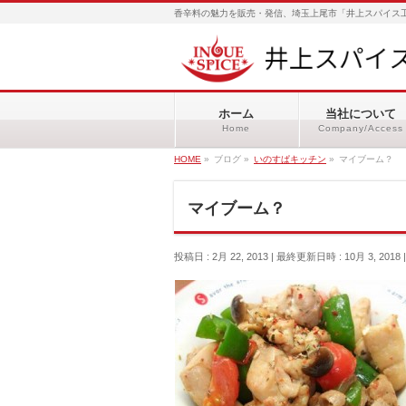
香辛料の魅力を販売・発信、埼玉上尾市「井上スパイス工
ホーム
当社について
Home
Company/Access
HOME
»
ブログ
»
いのすぱキッチン
»
マイブーム？
マイブーム？
投稿日 : 2月 22, 2013
最終更新日時 : 10月 3, 2018