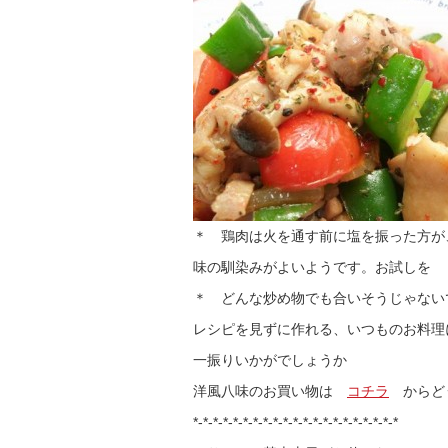
＊ 鶏肉は火を通す前に塩を振った方が
味の馴染みがよいようです。お試しを
＊ どんな炒め物でも合いそうじゃない
レシピを見ずに作れる、いつものお料理
一振りいかがでしょうか
洋風八味のお買い物は
コチラ
からど
*-*-*-*-*-*-*-*-*-*-*-*-*-*-*-*-*-*-*-*-*