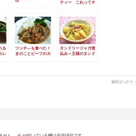
ティー これってチ
ャイ？
れる
ツッチ―も食べた！
タンドリージャガ煮
カレ
きのことビーフのカ
込み～王様のタンド
レー
リーチキンスパイス
を使って～
脇役ばっかり
ません。
※
が付いている欄は必須項目です