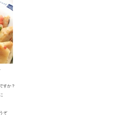
、
ですか？
に
うぞ