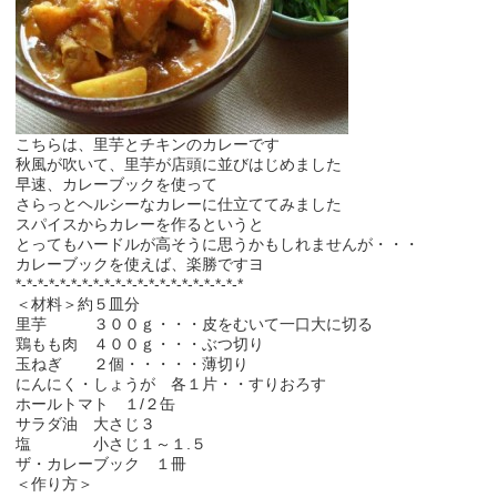
こちらは、里芋とチキンのカレーです
秋風が吹いて、里芋が店頭に並びはじめました
早速、カレーブックを使って
さらっとヘルシーなカレーに仕立ててみました
スパイスからカレーを作るというと
とってもハードルが高そうに思うかもしれませんが・・・
カレーブックを使えば、楽勝ですヨ
*-*-*-*-*-*-*-*-*-*-*-*-*-*-*-*-*-*-*-*-*
＜材料＞約５皿分
里芋 ３００ｇ・・・皮をむいて一口大に切る
鶏もも肉 ４００ｇ・・・ぶつ切り
玉ねぎ ２個・・・・・薄切り
にんにく・しょうが 各１片・・すりおろす
ホールトマト １/２缶
サラダ油 大さじ３
塩 小さじ１～１.５
ザ・カレーブック １冊
＜作り方＞