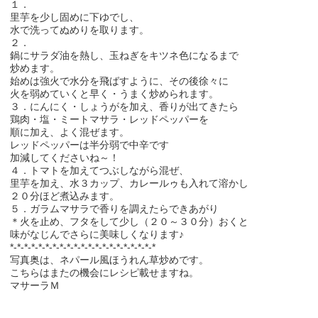
１．
里芋を少し固めに下ゆでし、
水で洗ってぬめりを取ります。
２．
鍋にサラダ油を熱し、玉ねぎをキツネ色になるまで
炒めます。
始めは強火で水分を飛ばすように、その後徐々に
火を弱めていくと早く・うまく炒められます。
３．にんにく・しょうがを加え、香りが出てきたら
鶏肉・塩・ミートマサラ・レッドペッパーを
順に加え、よく混ぜます。
レッドペッパーは半分弱で中辛です
加減してくださいね～！
４．トマトを加えてつぶしながら混ぜ、
里芋を加え、水３カップ、カレールゥも入れて溶かし
２０分ほど煮込みます。
５．ガラムマサラで香りを調えたらできあがり
＊火を止め、フタをして少し（２０～３０分）おくと
味がなじんでさらに美味しくなります♪
*-*-*-*-*-*-*-*-*-*-*-*-*-*-*-*-*-*-*-*-*
写真奥は、ネパール風ほうれん草炒めです。
こちらはまたの機会にレシピ載せますね。
マサーラＭ