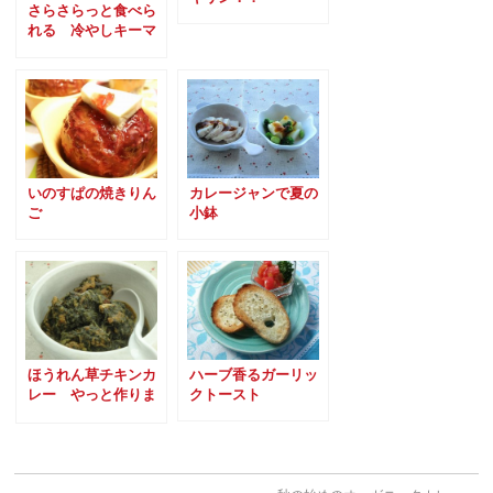
さらさらっと食べら
れる 冷やしキーマ
カレー
いのすぱの焼きりん
カレージャンで夏の
ご
小鉢
ほうれん草チキンカ
ハーブ香るガーリッ
レー やっと作りま
クトースト
した~ ~；