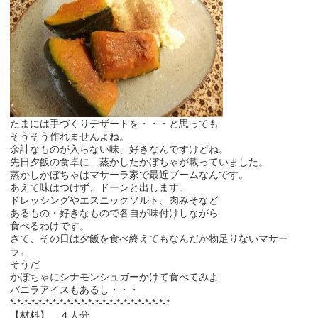
たまには手づくりデザートを・・・と思っても
そうそう作れませんよね。
余計なものが入らない味、好きなんですけどね。
先日夕飯の食卓に、蒸かしたかぼちゃが載っていました。
蒸かしかぼちゃはマサーラ家で最近ブームなんです。
あえて味はつけず、ドーンと出します。
ドレッシングやエスニックソルト、肉みそなど
あるもの・好きなもので各自が味付けしながら
食べるわけです。
さて、その日は夕飯を食べ終えてもなんだか物足りないマサー
ラ。
そうだ
かぼちゃにシナモンシュガーかけて食べてみよ
バニラアイスもあるし・・・
*-*-*-*-*-*-*-*-*-*-*-*-*-*-*-*-*-*-*-*-*-*-*
【材料】 ４人分