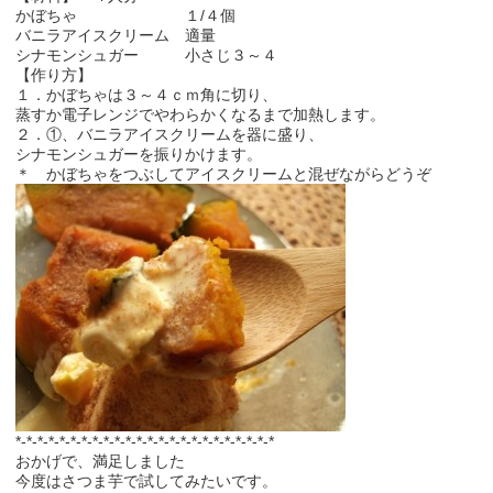
かぼちゃ １/４個
バニラアイスクリーム 適量
シナモンシュガー 小さじ３～４
【作り方】
１．かぼちゃは３～４ｃｍ角に切り、
蒸すか電子レンジでやわらかくなるまで加熱します。
２．①、バニラアイスクリームを器に盛り、
シナモンシュガーを振りかけます。
＊ かぼちゃをつぶしてアイスクリームと混ぜながらどうぞ
*-*-*-*-*-*-*-*-*-*-*-*-*-*-*-*-*-*-*-*-*-*-*-*
おかげで、満足しました
今度はさつま芋で試してみたいです。