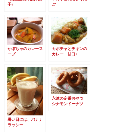
子♪
ご
かぼちゃのカレース
カボチャとチキンの
ープ
カレー 甘口♪
永遠の定番おやつ
シナモンドーナツ
暑い日には、バナナ
ラッシー