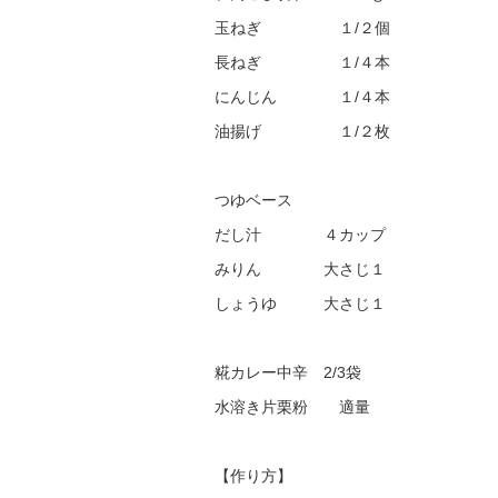
玉ねぎ １/２個
長ねぎ １/４本
にんじん １/４本
油揚げ １/２枚
つゆベース
だし汁 ４カップ
みりん 大さじ１
しょうゆ 大さじ１
糀カレー中辛 2/3袋
水溶き片栗粉 適量
【作り方】