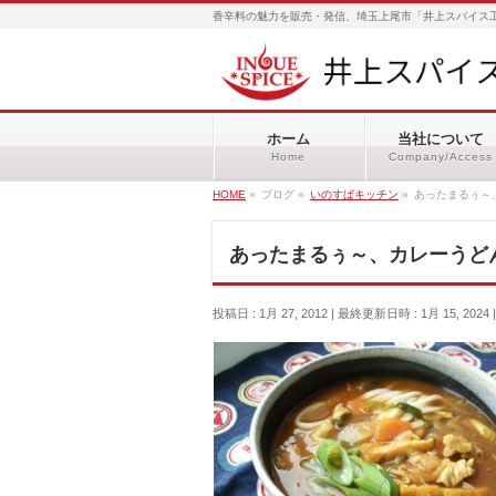
香辛料の魅力を販売・発信、埼玉上尾市「井上スパイス工
ホーム
当社について
Home
Company/Access
HOME
»
ブログ
»
いのすぱキッチン
»
あったまるぅ～
あったまるぅ～、カレーうど
投稿日 : 1月 27, 2012
最終更新日時 : 1月 15, 2024