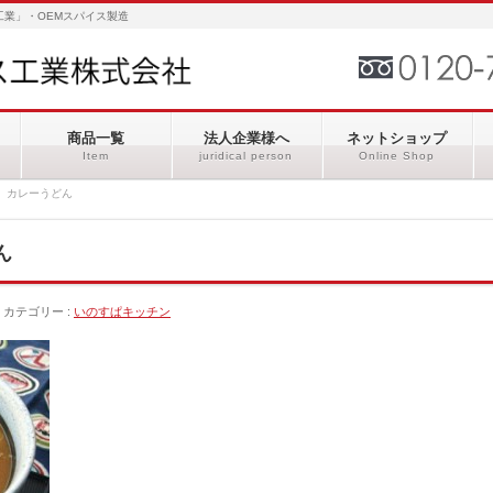
業」・OEMスパイス製造
商品一覧
法人企業様へ
ネットショップ
Item
juridical person
Online Shop
、カレーうどん
ん
カテゴリー :
いのすぱキッチン