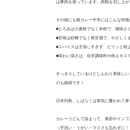
は豚肉を使っています。肉類を召し上が
その他にも糀カレー中辛にはこんな特徴
■とろみは小麦粉でなく米粉で、後味さ
■甘味は砂糖でなく糀甘酒で、やさしく
■スパイスは主張しすぎず、ピリッと程
■味わい深さは、化学調味料や肉エキス
すっきりしているけどじんわり美味しい
のも納得です！
日本列島、しばらくは寒気に覆われて寒
カレーうどんで温まって、風邪やインフ
（手洗い・うがい・マスクも忘れずに！