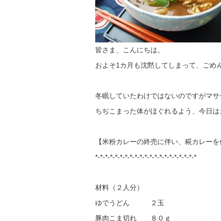
皆さま、こんにちは。
およそ1カ月も沈黙してしまって、ごめ
冬眠していたわけではないのですがマサ
ちぢこまった体がほぐれるよう、今日は
【米粉カレーの終売に伴い、糀カレーを使っ
*-*-*-*-*-*-*-*-*-*-*-*-*-*-*-*-*-*-*-*-*
材料（２人分）
ゆでうどん ２玉
豚肉こま切れ ８０ｇ