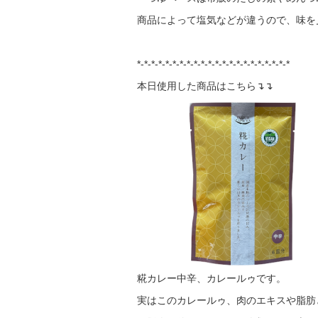
商品によって塩気などが違うので、味を
*-*-*-*-*-*-*-*-*-*-*-*-*-*-*-*-*-*-*-*-*-*
本日使用した商品はこちら↴↴
糀カレー中辛、カレールゥです。
実はこのカレールゥ、肉のエキスや脂肪