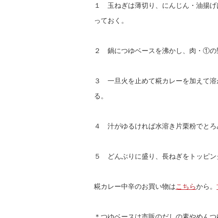
１ 玉ねぎは薄切り、にんじん・油揚げ
っておく。
２ 鍋につゆベースを沸かし、肉・①の
３ 一旦火を止めて糀カレーを加えて溶
る。
４ 汁がゆるければ水溶き片栗粉でとろ
５ どんぶりに盛り、長ねぎをトッピン
糀カレー中辛のお買い物は
こちら
から。
＊つゆベースは市販のだしの素やめんつ