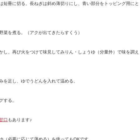
は短冊に切る。長ねぎは斜め薄切りにし、青い部分をトッピング用にと
野菜を煮る。（アクが出てきたらすくう）
かし、再び火をつけて味見してみりん・しょうゆ（分量外）で味を調え
みを足し、ゆでうどんを入れて温める。
グする。
甘口
もあります♪
ゆ（必要に応じて薄める）を使ってもOKです。