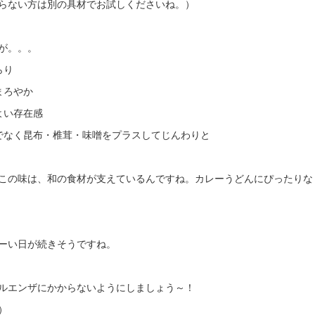
らない方は別の具材でお試しくださいね。）
が。。。
らり
まろやか
よい存在感
でなく昆布・椎茸・味噌をプラスしてじんわりと
この味は、和の食材が支えているんですね。カレーうどんにぴったりな
ーい日が続きそうですね。
ルエンザにかからないようにしましょう～！
）