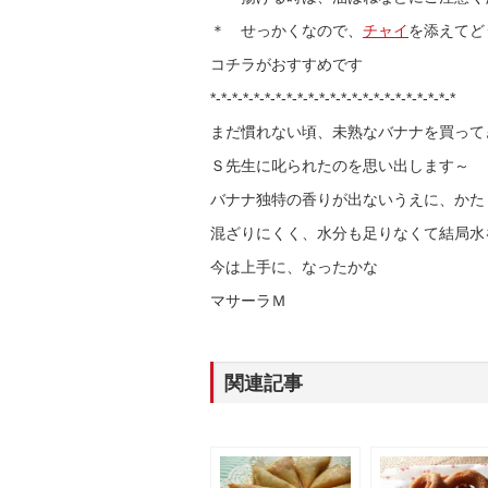
＊ せっかくなので、
チャイ
を添えてど
コチラがおすすめです
*-*-*-*-*-*-*-*-*-*-*-*-*-*-*-*-*-*-*-*-*-*-*
まだ慣れない頃、未熟なバナナを買って
Ｓ先生に叱られたのを思い出します～
バナナ独特の香りが出ないうえに、かた
混ざりにくく、水分も足りなくて結局水
今は上手に、なったかな
マサーラＭ
関連記事