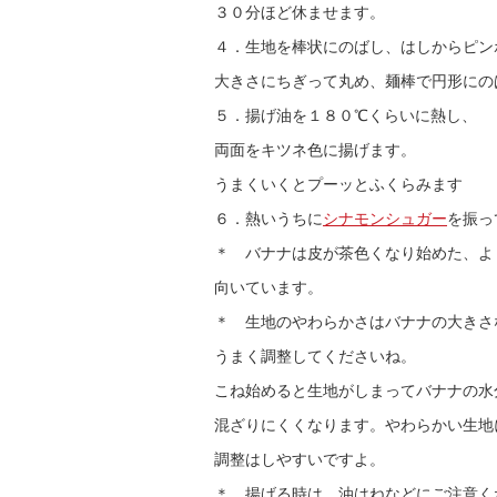
３０分ほど休ませます。
４．生地を棒状にのばし、はしからピン
大きさにちぎって丸め、麺棒で円形にの
５．揚げ油を１８０℃くらいに熱し、
両面をキツネ色に揚げます。
うまくいくとプーッとふくらみます
６．熱いうちに
シナモンシュガー
を振っ
＊ バナナは皮が茶色くなり始めた、よ
向いています。
＊ 生地のやわらかさはバナナの大きさ
うまく調整してくださいね。
こね始めると生地がしまってバナナの水
混ざりにくくなります。やわらかい生地
調整はしやすいですよ。
＊ 揚げる時は、油はねなどにご注意く