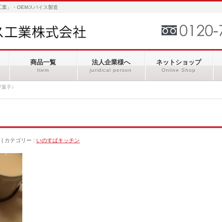
業」・OEMスパイス製造
商品一覧
法人企業様へ
ネットショップ
Item
juridical person
Online Shop
げ菓子♪
カテゴリー :
いのすぱキッチン