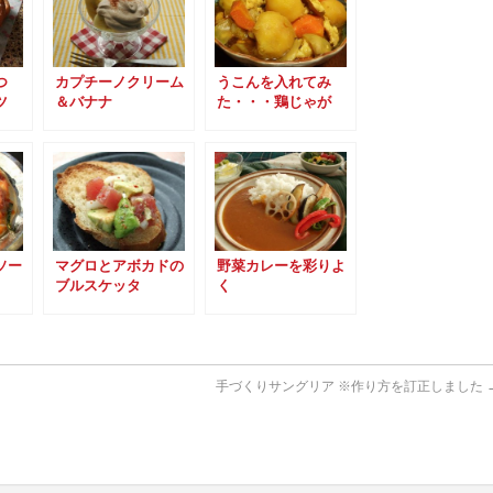
やつ
カプチーノクリーム
うこんを入れてみ
ツ
＆バナナ
た・・・鶏じゃが
ソー
マグロとアボカドの
野菜カレーを彩りよ
ブルスケッタ
く
手づくりサングリア ※作り方を訂正しました