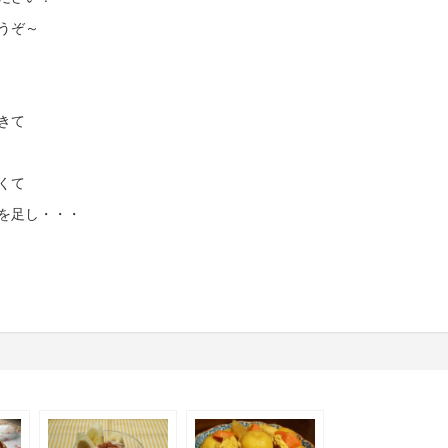
うぞ～
きて
くて
を足し・・・