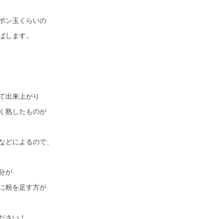
ポン玉くらいの
ばします。
て出来上がり
く熟したものが
などによるので、
分が
に粉を足す方が
ださい！