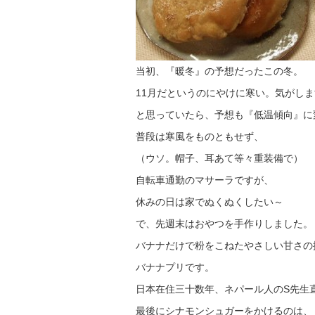
当初、『暖冬』の予想だったこの冬。
11月だというのにやけに寒い。気がし
と思っていたら、予想も『低温傾向』に
普段は寒風をものともせず、
（ウソ。帽子、耳あて等々重装備で）
自転車通勤のマサーラですが、
休みの日は家でぬくぬくしたい～
で、先週末はおやつを手作りしました。
バナナだけで粉をこねたやさしい甘さの
バナナプリです。
日本在住三十数年、ネパール人のS先生
最後にシナモンシュガーをかけるのは、