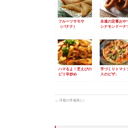
フルーツサモサ
永遠の定番お
（バナナ）
シナモンドーナ
ハマるよ！芝えびの
手づくりトマト
ピリ辛炒め
スのピザ♪
←
洋風の常備菜に♪