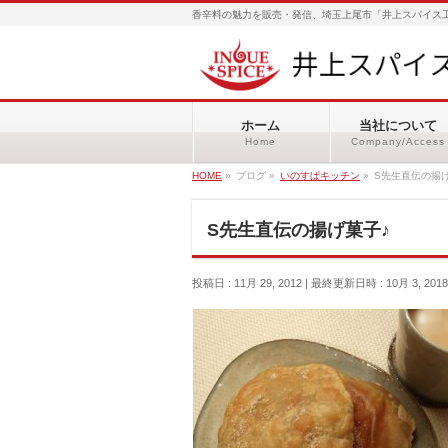
香辛料の魅力を販売・発信、埼玉上尾市「井上スパイス工
ホーム
当社について
Home
Company/Access
HOME
»
ブログ
»
いのすぱキッチン
»
S先生直伝の揚
S先生直伝の揚げ菓子♪
投稿日 : 11月 29, 2012
最終更新日時 : 10月 3, 2018