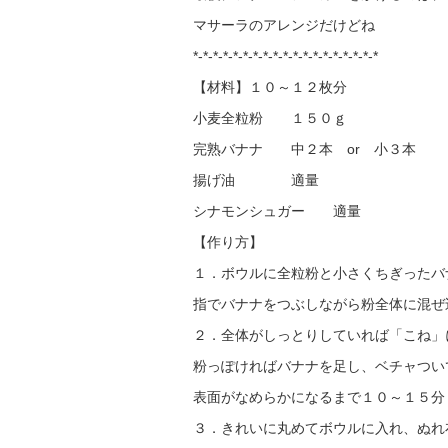
マサーラのアレンジだけどね
*-*-*-*-*-*-*-*-*-*-*-*-*-*-*-*-*-*-*
【材料】１０～１２枚分
小麦全粒粉 １５０ｇ
完熟バナナ 中２本 or 小３本
揚げ油 適量
シナモンシュガー 適量
【作り方】
１．ボウルに全粒粉と小さくちぎったバ
指でバナナをつぶしながら粉全体に混ぜ
２．全体がしっとりしていれば「こね」
粉っぽければバナナを足し、ベチャつい
表面がなめらかになるまで１０～１５分
３．きれいに丸めてボウルに入れ、ぬれ