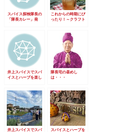
スパイス探検隊長の
これからの時期にぴ
「隊長カレー」発
ったり！～クラフト
売！！
ジンジャーエールス
パイス～
井上スパイスでスパ
隊長宅の昼めし
イスとハーブを楽し
は・・・
む会VOL.2 無事終了
しました
井上スパイスでスパ
スパイスとハーブを