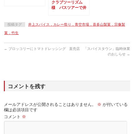
クラブツーリズム
様 バスツアーで井
上スパイスに30名様
ご来社
投稿タグ
井上スパイス，カレー祭り，青空市場，喜多山製菓，宗像製
菓，竹生
←
ブロッコリーにトマトドレッシング
直売店 「スパイスタウン」臨時休業
のおしらせ
→
コメントを残す
メールアドレスが公開されることはありません。
※
が付いている
欄は必須項目です
コメント
※