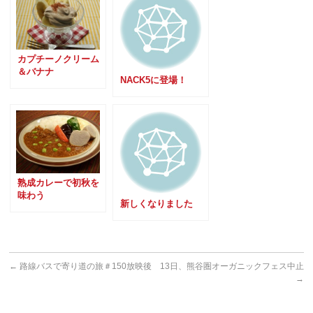
カプチーノクリーム
＆バナナ
NACK5に登場！
熟成カレーで初秋を
味わう
新しくなりました
←
路線バスで寄り道の旅＃150放映後
13日、熊谷圏オーガニックフェス中止
→