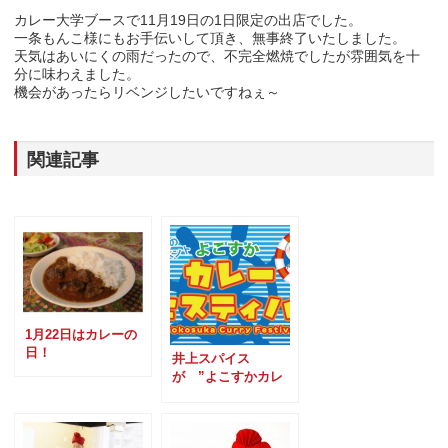
カレー大学ブースで11月19日の1日限定の出店でした。
一条もんこ様にもお手伝いして頂き、無事終了いたしました。
天気はあいにくの雨だったので、不完全燃焼でしたが雰囲気を十
分に味わえました。
機会があったらリベンジしたいですねぇ～
関連記事
1月22日はカレーの
日！
井上スパイス
が ”よこすかカレ
ーフェスティバ
ル” に初参戦！