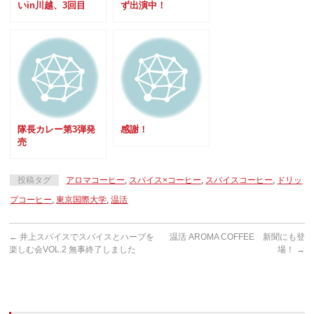
いin川越、3回目
ず出演中！
隊長カレー第3弾発
感謝！
売
投稿タグ
アロマコーヒー
,
スパイス×コーヒー
,
スパイスコーヒー
,
ドリッ
プコーヒー
,
東京国際大学
,
温活
←
井上スパイスでスパイスとハーブを
温活 AROMA COFFEE 新聞にも登
楽しむ会VOL.2 無事終了しました
場！
→