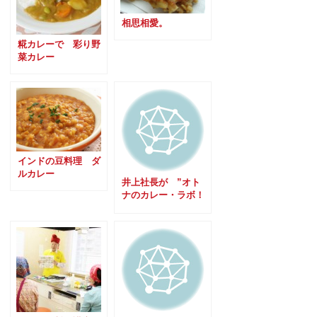
相思相愛。
糀カレーで 彩り野
菜カレー
インドの豆料理 ダ
ルカレー
井上社長が ”オト
ナのカレー・ラボ！
vol.3” に！