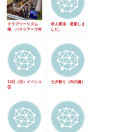
クラブツーリズム
求人要項 更新しま
様 バスツアーで井
した。
上スパイスに30名様
ご来社
13日（日）イベント
七夕祭り（IN川越）
②