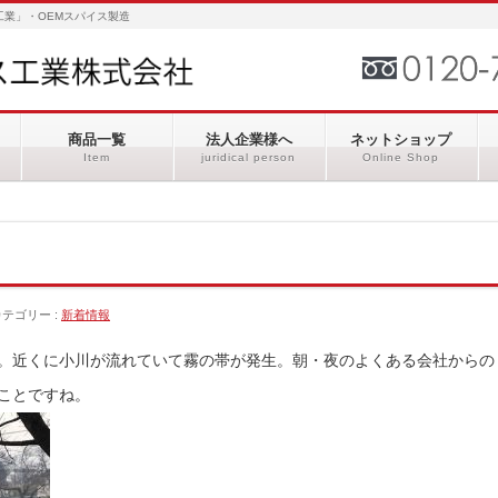
業」・OEMスパイス製造
商品一覧
法人企業様へ
ネットショップ
Item
juridical person
Online Shop
カテゴリー :
新着情報
。近くに小川が流れていて霧の帯が発生。朝・夜のよくある会社からの
ことですね。