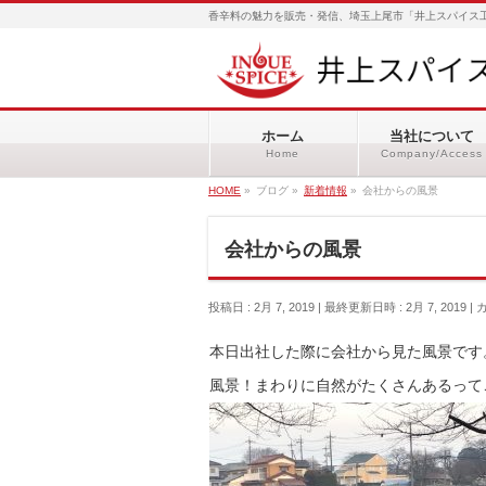
香辛料の魅力を販売・発信、埼玉上尾市「井上スパイス工
ホーム
当社について
Home
Company/Access
HOME
»
ブログ
»
新着情報
»
会社からの風景
会社からの風景
投稿日 : 2月 7, 2019
最終更新日時 : 2月 7, 2019
本日出社した際に会社から見た風景です
風景！まわりに自然がたくさんあるって