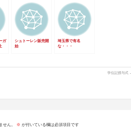
ーガ
シュトーレン販売開
埼玉県で有名
止
始
な・・・
学位記授与式
ません。
※
が付いている欄は必須項目です