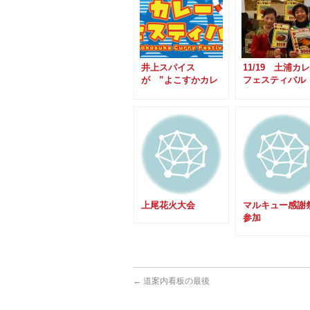
井上スパイス
11/19 土浦カ
が ”よこすかカレ
フェスティバル
ーフェスティバ
上スパイスが初
ル” に初参戦！
上尾花火大会
マルキュー感謝
参加
←
道案内看板の最後