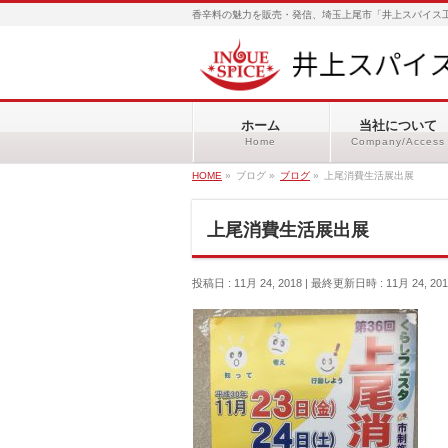
香辛料の魅力を販売・発信、埼玉上尾市「井上スパイス工
ホーム
当社について
Home
Company/Access
HOME
»
ブログ
»
ブログ
»
上尾消費生活展出展
上尾消費生活展出展
投稿日 : 11月 24, 2018
最終更新日時 : 11月 24, 201