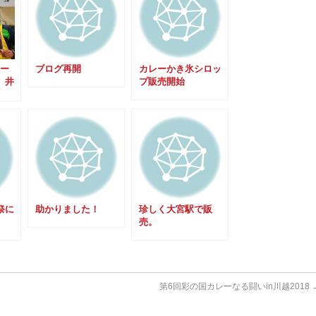
レー
ブログ再開
カレーかき氷シロッ
 井
プ販売開始
参戦
祭に
助かりました！
珍しく大宮駅で販
売。
第6回彩の国カレーなる闘いin川越2018