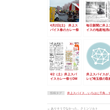
4月2日(土) 井上ス
毎日新聞に井上
パイス春のカレー祭
イスの地産地消
り 開催決定！！
り組みが取り上
れました。
4/2（土）井上スパ
井上スパイスが
イスカレー祭りDM
レビ埼玉様の取
完成しました。
受けました。
投稿タグ
井上スパイス，いろはに千鳥，
←
ありそうでなかった、クミンソルト