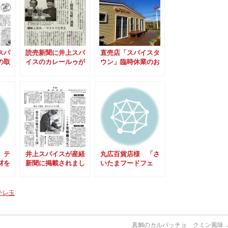
スパ
読売新聞に井上スパ
直売店「スパイスタ
の取
イスのカレールゥが
ウン」臨時休業のお
げら
取り上げられまし
知らせ～
た。
、テ
井上スパイスが産経
丸広百貨店様 「さ
材を
新聞に掲載されまし
いたまフードフェ
た。
ス」に井上スパイス
が参加します。
テレ玉
真鯛のカルパッチョ クミン風味