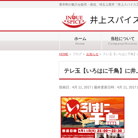
香辛料の魅力を販売・発信、埼玉上尾市「井上スパイス工
ホーム
当社について
Home
Company/Access
HOME
»
ブログ
»
お知らせ
»
テレ玉【いろはに千鳥】
テレ玉【いろはに千鳥】に井
投稿日 : 4月 11, 2017
最終更新日時 : 4月 11, 2017