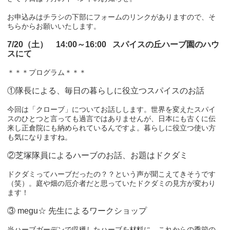
お申込みはチラシの下部にフォームのリンクがありますので、そ
ちらからお願いいたします。
7/20（土） 14:00～16:00 スパイスの丘ハーブ園のハウ
スにて
＊＊＊プログラム＊＊＊
①隊長による、毎日の暮らしに役立つスパイスのお話
今回は「クローブ」についてお話しします。世界を変えたスパイ
スのひとつと言っても過言ではありませんが、日本にも古くに伝
来し正倉院にも納められているんですよ。暮らしに役立つ使い方
も気になりますね。
②芝塚隊員によるハーブのお話、お題はドクダミ
ドクダミってハーブだったの？？という声が聞こえてきそうです
（笑）。庭や畑の厄介者だと思っていたドクダミの見方が変わり
ます！
③ megu☆ 先生によるワークショップ
当ハーブガーデンで収穫したハーブを材料に、これからの季節の