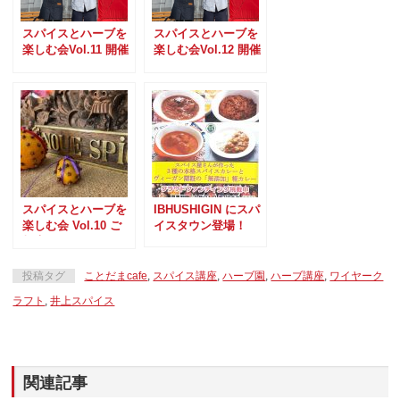
スパイスとハーブを
スパイスとハーブを
楽しむ会Vol.11 開催
楽しむ会Vol.12 開催
のお知らせ
のお知らせ
スパイスとハーブを
IBHUSHIGIN にスパ
楽しむ会 Vol.10 ご
イスタウン登場！
報告と次回のお知ら
せ
投稿タグ
ことだまcafe
,
スパイス講座
,
ハーブ園
,
ハーブ講座
,
ワイヤーク
ラフト
,
井上スパイス
関連記事