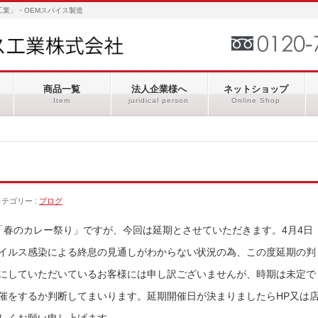
業」・OEMスパイス製造
商品一覧
法人企業様へ
ネットショップ
Item
juridical person
Online Shop
カテゴリー :
ブログ
「春のカレー祭り」ですが、今回は延期とさせていただきます。4月4日
イルス感染による終息の見通しがわからない状況の為、この度延期の判
にしていただいているお客様には申し訳ございませんが、時期は未定で
催をするか判断してまいります。延期開催日が決まりましたらHP又は
しくお願い申し上げます。