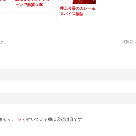
ャンで麻婆豆腐
井上会長のカレー＆
スパイス物語
Vol.03
は、
桜開花
ません。
※
が付いている欄は必須項目です