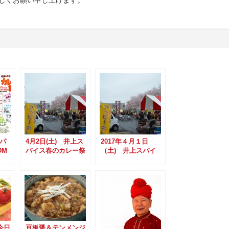
スパ
4月2日(土) 井上ス
2017年４月１日
DM
パイス春のカレー祭
（土) 井上スパイ
り 開催決定！！
スの春のカレー祭り
開催！！
今日
豆板醤＆テンメンジ