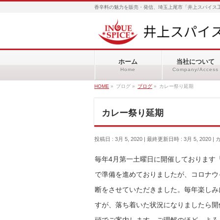
香辛料の魅力を販売・発信、埼玉上尾市「井上スパイス工
ホーム
当社について
Home
Company/Access
HOME
»
ブログ
»
ブログ
»
カレー祭り延期
カレー祭り延期
投稿日 : 3月 5, 2020
最終更新日時 : 3月 5, 2020
毎年4月第一土曜日に開催しております
で準備を進めておりましたが、コロナウ
断をさせていただきました。毎年楽しみ
すが、落ち着いた状況になりましたら開
頭でご案内します。ご理解のほど、よろ