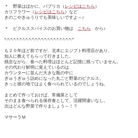
＊ 野菜はほかに、パプリカ（
レシピはこちら
）
カリフラワー（
レシピはこちら
）など
きのこやきゅうりでも美味しいですよ～♪
＊ ピクルススパイスのお買い物は
こちら
から♪
*-*-*-*-*-*-*-*-*-*-*-*-*-*-*-*-*-*-*-*-*-*-*
も２０年ほど前ですが、北本にエジプト料理店があり、
知人に教えてもらって行きました。
残念ながら、食べた料理はほとんど記憶に残っていません。
その代わり鮮明に覚えているのは
カウンターに並んだ大きな瓶の中に
ぎゅうぎゅう詰めになった丸ごと野菜のピクルス。
きっと彼の地ではよく食べられているのでしょうね。
まとめて作っておけば、常備菜として
そのまま食べられる保存食として、活躍間違いなし。
次はどんな野菜で作りましょう～！？
マサーラＭ