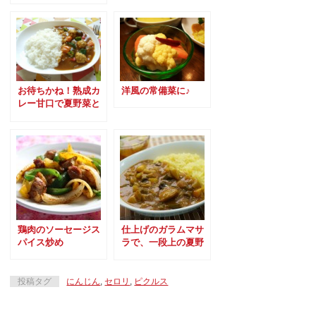
お待ちかね！熟成カ
洋風の常備菜に♪
レー甘口で夏野菜と
チキンボールのカレ
ー
鶏肉のソーセージス
仕上げのガラムマサ
パイス炒め
ラで、一段上の夏野
菜カレー
投稿タグ
にんじん
,
セロリ
,
ピクルス