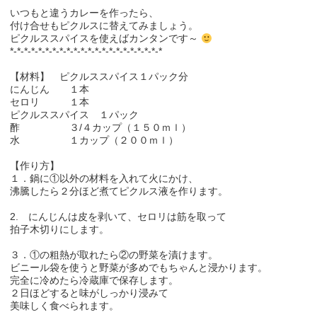
いつもと違うカレーを作ったら、
付け合せもピクルスに替えてみましょう。
ピクルススパイスを使えばカンタンです～
*-*-*-*-*-*-*-*-*-*-*-*-*-*-*-*-*-*-*-*-*-*
【材料】 ピクルススパイス１パック分
にんじん １本
セロリ １本
ピクルススパイス １パック
酢 ３/４カップ（１５０ｍｌ）
水 １カップ（２００ｍｌ）
【作り方】
１．鍋に①以外の材料を入れて火にかけ、
沸騰したら２分ほど煮てピクルス液を作ります。
2. にんじんは皮を剥いて、セロリは筋を取って
拍子木切りにします。
３．①の粗熱が取れたら②の野菜を漬けます。
ビニール袋を使うと野菜が多めでもちゃんと浸かります。
完全に冷めたら冷蔵庫で保存します。
２日ほどすると味がしっかり浸みて
美味しく食べられます。