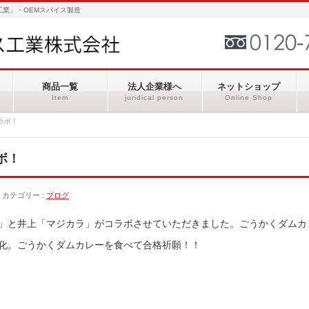
業」・OEMスパイス製造
商品一覧
法人企業様へ
ネットショップ
Item
juridical person
Online Shop
ラボ！
ボ！
カテゴリー :
ブログ
」と井上「マジカラ」がコラボさせていただきました。ごうかくダムカ
化。ごうかくダムカレーを食べて合格祈願！！