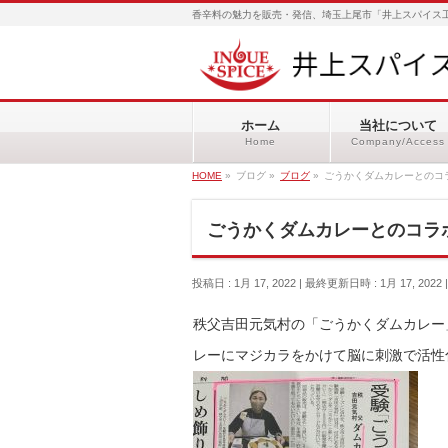
香辛料の魅力を販売・発信、埼玉上尾市「井上スパイス工
ホーム
当社について
Home
Company/Access
HOME
»
ブログ
»
ブログ
»
ごうかくダムカレーとのコ
ごうかくダムカレーとのコラ
投稿日 : 1月 17, 2022
最終更新日時 : 1月 17, 2022
秩父吉田元気村の「ごうかくダムカレー
レーにマジカラをかけて脳に刺激で活性