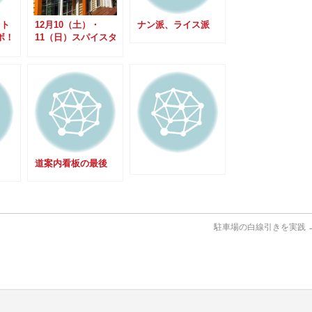
オト
12月10（土）・
ナン派、ライス派
ボ！
11（日）スパイスタ
ウン1周年記念イベ
ント開催！！
道案内看板の最後
駐車場の白線引きを実践