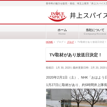
香辛料の魅力を販売・発信、埼玉上尾市「井上スパイス工
ホーム
当社について
Home
Company/Access
HOME
»
ブログ
»
ブログ
»
TV取材があり放送日決定！
TV取材があり放送日決定！
投稿日 : 1月 30, 2020
最終更新日時 : 2月 20, 2020
2020年2月1日（土）、NHK「おはよ
1月27日に取材があり、約5時間井上