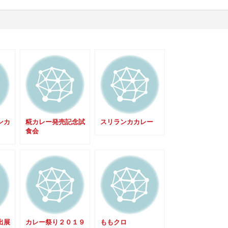
ンカ
糀カレー発売記念試
スリランカカレー
食会
出展
カレー祭り２０１９
ももクロ